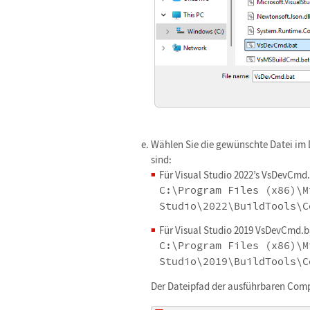
Wählen Sie die gewünschte Datei im D
sind:
Für Visual Studio 2022’s VsDevCmd.
C:\Program Files (x86)\M
Studio\2022\BuildTools\C
Für Visual Studio 2019 VsDevCmd.b
C:\Program Files (x86)\M
Studio\2019\BuildTools\C
Der Dateipfad der ausführbaren Compi