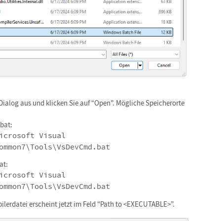
ialog aus und klicken Sie auf “Open”. Mögliche Speicherorte
bat:
icrosoft Visual
ommon7\Tools\VsDevCmd.bat
at:
icrosoft Visual
ommon7\Tools\VsDevCmd.bat
lerdatei erscheint jetzt im Feld “Path to <EXECUTABLE>”.