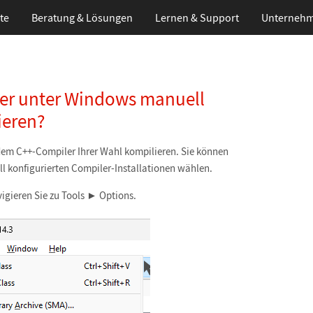
te
Beratung & Lösungen
Lernen
& Support
Unterneh
ler unter Windows manuell
ieren?
dem C++-Compiler Ihrer Wahl kompilieren. Sie können
 konfigurierten Compiler-Installationen wählen.
gieren Sie zu Tools ► Options.