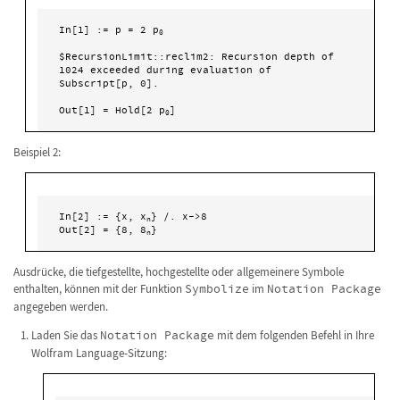
In[1] := p = 2 p
0
$RecursionLimit::reclim2: Recursion depth of 
1024 exceeded during evaluation of 

Subscript[p, 0].

Out[1] = Hold[2 p
0
Beispiel 2:
In[2] := {x, x
} /. x->8

n
Out[2] = {8, 8
n
Ausdrücke, die tiefgestellte, hochgestellte oder allgemeinere Symbole
enthalten, können mit der Funktion
Symbolize
im
Notation Package
angegeben werden.
Laden Sie das
Notation Package
mit dem folgenden Befehl in Ihre
Wolfram Language-Sitzung: