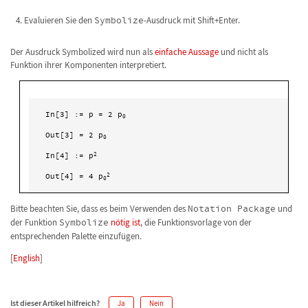
Evaluieren Sie den
Symbolize
-Ausdruck mit Shift+Enter.
Der Ausdruck Symbolized wird nun als
einfache Aussage
und nicht als
Funktion ihrer Komponenten interpretiert.
In[3] := p = 2 p
0
Out[3] = 2 p
0
In[4] := p
2
Out[4] = 4 p
2
0
Bitte beachten Sie, dass es beim Verwenden des
Notation Package
und
der Funktion
Symbolize
nötig ist
, die Funktionsvorlage von der
entsprechenden Palette einzufügen.
[
English
]
Ist dieser Artikel hilfreich?
Ja
Nein