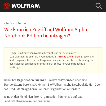
Zurück zu Support
Wie kann ich Zugriff auf Wolfram|Alpha
Notebook Edition beantragen?
Einige Funktionen von Wolfram Account sind mit bestimmten
Lizenzkonfigurationen nicht kompatibel. Bitte
kontaktieren Sie uns
, bevor Sie
Änderungen an Ihren Einstellungen vornehmen, um die Übereinstimmung mit
den Nutzungsbedingungen und anderen Software-Vereinbarungen zu
bestätigen.
Wenn Ihre Organisation Zugang zu Wolfram-Produkten über eine
Standortlizenz bereitstellt, können Sie Wolfram|Alpha Notebook Edition über
das Produktanfrage-Formular Ihrer Organisation anfordern.
Je nach den Richtlinien Ihrer Organisation können Sie auf das
Produktanfrage-Formular zugreifen: