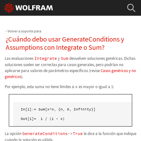
Volver a soporte para
¿Cuándo debo usar GenerateConditions y
Assumptions con Integrate o Sum?
Las evaluaciones
Integrate
y
Sum
devuelven soluciones genéricas. Dichas
soluciones suelen ser correctas para casos generales, pero podrían no
aplicarse para valores de parámetros específicos (revise
Casos genéricos y no
genéricos
).
Por ejemplo, esta suma no tiene límites si
x
es mayor o igual a 1:
In[1]:= Sum[x^n, {n, 0, Infinity}]

Out[1]=  1 / (1 - x) 
La opción
GenerateConditions
->
True
le dice a la función que indique
cuándo la solución es válida.