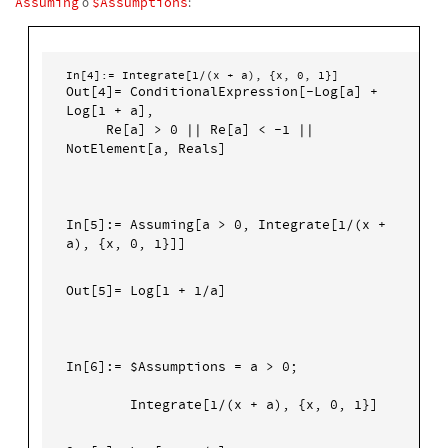
Assuming
o
$Assumptions
:
In[4]:= Integrate[1/(x + a), {x, 0, 1}]
Out[4]= ConditionalExpression[-Log[a] + 
Log[1 + a],  
     Re[a] > 0 || Re[a] < -1 ||  
NotElement[a, Reals] 
In[5]:= Assuming[a > 0, Integrate[1/(x + 
a), {x, 0, 1}]]
Out[5]= Log[1 + 1/a]
In[6]:= $Assumptions = a > 0;
        Integrate[1/(x + a), {x, 0, 1}] 