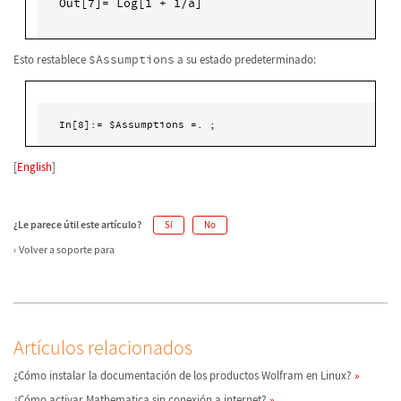
Out[7]= Log[1 + 1/a] 
Esto restablece
$Assumptions
a su estado predeterminado:
In[8]:= $Assumptions =. ; 
[
English
]
¿Le parece útil este artículo?
Sí
No
Volver a soporte para
Artículos relacionados
¿Cómo instalar la documentación de los productos Wolfram en Linux?
¿Cómo activar Mathematica sin conexión a internet?