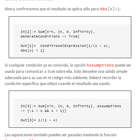
Ahora confirmamos que el resultado se aplica sólo para
Abs
[x]<1
:
In[2]:= Sum[x^n, {n, 0, Infinity}, 
GenerateConditions -> True]

Out[2]=  ConditionalExpression[1/(1 - x), 
Abs[x] < 1] 
Si cualquier condición ya es conocida, la opción
Assumptions
puede ser
usada para comunicar a
Sum
sobre ella. Esto devuelve una salida simple
adecuada para su uso en el código más adelante. Deberá recordar la
condición específica que utilizó cuando el resultado sea usado:
In[3]:= Sum[x^n, {n, 0, Infinity}, Assumptions 
-> {-1 < x && x < 1}]

Out[3]= 1/(1 - x)   
Las suposiciones también pueden ser pasadas mediante la función