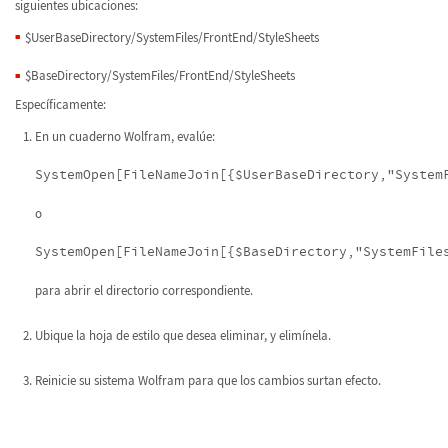
siguientes ubicaciones:
$UserBaseDirectory/SystemFiles/FrontEnd/StyleSheets
$BaseDirectory/SystemFiles/FrontEnd/StyleSheets
Específicamente:
En un cuaderno Wolfram, evalúe:
SystemOpen[FileNameJoin[{$UserBaseDirectory,"System
o
SystemOpen[FileNameJoin[{$BaseDirectory,"SystemFile
para abrir el directorio correspondiente.
Ubique la hoja de estilo que desea eliminar, y elimínela.
Reinicie su sistema Wolfram para que los cambios surtan efecto.