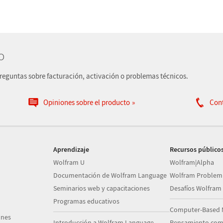
o
preguntas sobre facturación, activación o problemas técnicos.
Opiniones sobre el producto
Con
Aprendizaje
Recursos público
Wolfram U
Wolfram|Alpha
Documentación de Wolfram Language
Wolfram Problem
Seminarios web y capacitaciones
Desafíos Wolfram
Programas educativos
Computer-Based 
ones
Introducción a Wolfram Language
Pensamiento com