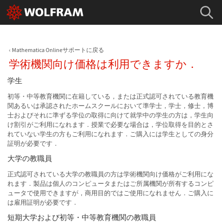
Mathematica Onlineサポートに戻る
学術機関向け価格は利用できますか．
学生
初等・中等教育機関に在籍している，または正式認可されている教育機
関あるいは承認されたホームスクールにおいて準学士，学士，修士，博
士およびそれに準ずる学位の取得に向けて就学中の学生の方は，学生向
け割引がご利用になれます．授業で必要な場合は，学位取得を目的とさ
れていない学生の方もご利用になれます．ご購入には学生としての身分
証明が必要です．
大学の教職員
正式認可されている大学の教職員の方は学術機関向け価格がご利用にな
れます．製品は個人のコンピュータまたはご所属機関が所有するコンピ
ュータで使用できますが，商用目的ではご使用になれません．ご購入に
は雇用証明が必要です．
短期大学および初等・中等教育機関の教職員