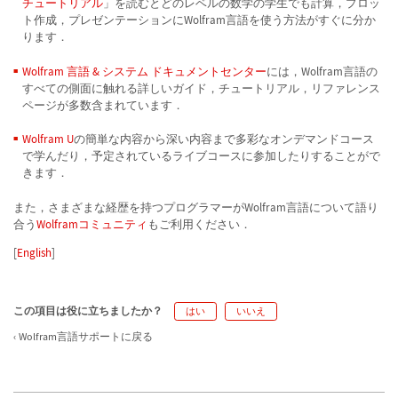
チュートリアル
」を読むとどのレベルの数学の学生でも計算，プロッ
ト作成，プレゼンテーションにWolfram言語を使う方法がすぐに分か
ります．
Wolfram 言語 & システム ドキュメントセンター
には，Wolfram言語の
すべての側面に触れる詳しいガイド，チュートリアル，リファレンス
ページが多数含まれています．
Wolfram U
の簡単な内容から深い内容まで多彩なオンデマンドコース
で学んだり，予定されているライブコースに参加したりすることがで
きます．
また，さまざまな経歴を持つプログラマーがWolfram言語について語り
合う
Wolframコミュニティ
もご利用ください．
[
English
]
この項目は役に立ちましたか？
はい
いいえ
Wolfram言語サポートに戻る