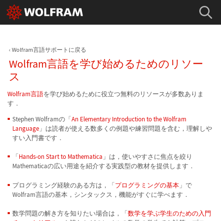
Wolfram言語サポートに戻る
Wolfram言語を学び始めるためのリソー
ス
Wolfram言語
を学び始めるために役立つ無料のリソースが多数ありま
す．
Stephen Wolframの「
An Elementary Introduction to the Wolfram
Language
」は読者が使える数多くの例題や練習問題を含む，理解しや
すい入門書です．
「
Hands-on Start to Mathematica
」は，使いやすさに焦点を絞り
Mathematicaの広い用途を紹介する実践型の教材を提供します．
プログラミング経験のある方は，「
プログラミングの基本
」で
Wolfram言語の基本，シンタックス，機能がすぐに学べます．
数学問題の解き方を知りたい場合は，「
数学を学ぶ学生のための入門