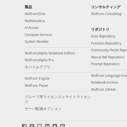
製品
コンサルティング
Wolfram|One
Wolfram Consulting
Mathematica
AI Access
リポジトリ
Compute Services
Data Repository
System Modeler
Function Repository
Community Paclet Repo
Wolfram|Alpha Notebook Edition
Neural Net Repository
Wolfram|Alpha Pro
Prompt Repository
モバイルアプリ
Wolfram Language Exa
Wolfram Engine
Notebook Archive
Wolfram Player
Wolfram GitHub
グループ用ライセンスとサイトライセン
ス
サーバ配備オプション