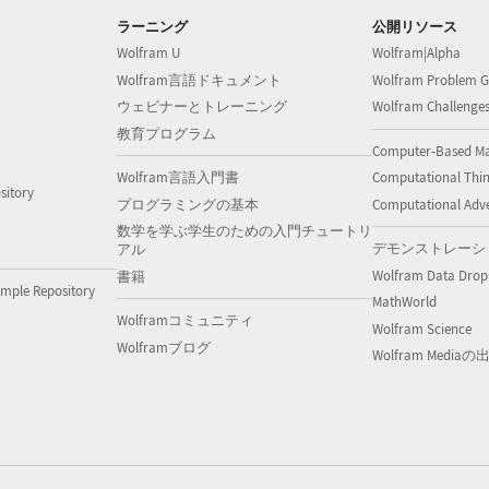
ラーニング
公開リソース
Wolfram U
Wolfram|Alpha
Wolfram言語ドキュメント
Wolfram Problem G
ウェビナーとトレーニング
Wolfram Challenge
教育プログラム
Computer-Based M
Wolfram言語入門書
Computational Thi
sitory
プログラミングの基本
Computational Adv
数学を学ぶ学生のための入門チュートリ
デモンストレーシ
アル
Wolfram Data Drop
書籍
mple Repository
MathWorld
Wolframコミュニティ
Wolfram Science
Wolframブログ
Wolfram Media