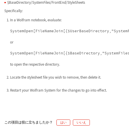
$BaseDirectory/SystemFiles/FrontEnd/StyleSheets
Specifically:
In a Wolfram notebook, evaluate:
SystemOpen[FileNameJoin[{$UserBaseDirectory,"System
or
SystemOpen[FileNameJoin[{$BaseDirectory,"SystemFile
to open the respective directory.
Locate the stylesheet file you wish to remove, then delete it.
Restart your Wolfram System for the changes to go into effect.
この項目は役に立ちましたか？
はい
いいえ