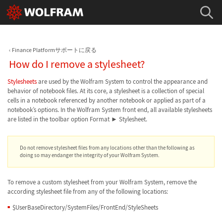
Finance Platformサポートに戻る
How do I remove a stylesheet?
Stylesheets
are used by the Wolfram System to control the appearance and
behavior of notebook files. At its core, a stylesheet is a collection of special
cells in a notebook referenced by another notebook or applied as part of a
notebook’s options. In the Wolfram System front end, all available stylesheets
are listed in the toolbar option Format ► Stylesheet.
Do not remove stylesheet files from any locations other than the following as
doing so may endanger the integrity of your Wolfram System.
To remove a custom stylesheet from your Wolfram System, remove the
according stylesheet file from any of the following locations:
$UserBaseDirectory/SystemFiles/FrontEnd/StyleSheets