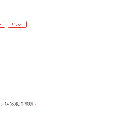
い
いいえ
ン14.3の動作環境