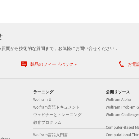
せ
る質問から技術的な質問まで，お気軽にお問い合せください．
製品のフィードバック
お電
ラーニング
公開リソース
Wolfram U
Wolfram|Alpha
Wolfram言語ドキュメント
Wolfram Problem G
ウェビナーとトレーニング
Wolfram Challenge
教育プログラム
Computer-Based M
Wolfram言語入門書
Computational Thi