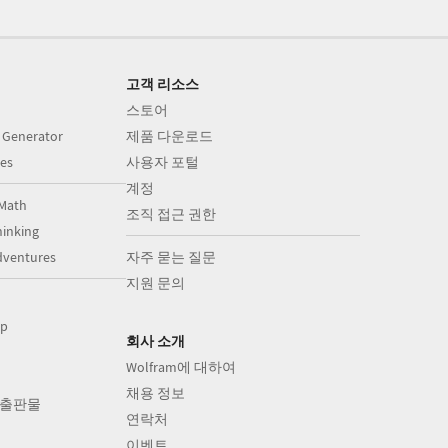
고객 리소스
스토어
 Generator
제품 다운로드
es
사용자 포털
계정
Math
조직 접근 권한
inking
dventures
자주 묻는 질문
지원 문의
op
회사 소개
Wolfram에 대하여
채용 정보
의 출판물
연락처
이벤트