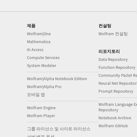
제품
컨설팅
Wolfram|One
Wolfram 컨설팅
Mathematica
AI Access
리포지토리
Compute Services
Data Repository
System Modeler
Function Repository
Community Paclet Re
Wolfram|Alpha Notebook Edition
Neural Net Repositor
Wolfram|Alpha Pro
Prompt Repository
모바일 앱
Wolfram Language E
Wolfram Engine
Repository
Wolfram Player
Notebook Archive
Wolfram GitHub
그룹 라이선스 및 사이트 라이선스
서버 배포 옵션