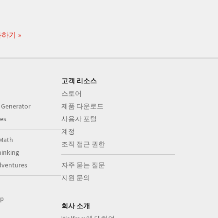
화하기
고객 리소스
스토어
 Generator
제품 다운로드
es
사용자 포털
계정
Math
조직 접근 권한
inking
dventures
자주 묻는 질문
지원 문의
op
회사 소개