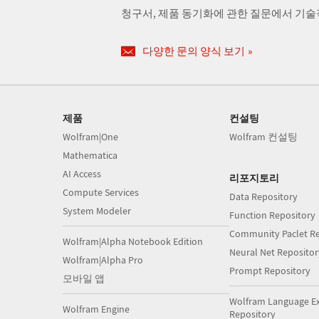
청구서, 제품 동기화에 관한 질문에서 기
다양한 문의 양식 보기
제품
컨설팅
Wolfram|One
Wolfram 컨설팅
Mathematica
AI Access
리포지토리
Compute Services
Data Repository
System Modeler
Function Repository
Community Paclet Re
Wolfram|Alpha Notebook Edition
Neural Net Repositor
Wolfram|Alpha Pro
Prompt Repository
모바일 앱
Wolfram Language E
Wolfram Engine
Repository