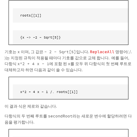
roots[[1]]
{x -> -2 - Sqrt[5]}
기호는
x
이며, 그 값은
- 2 - Sqrt[5]
입니다.
ReplaceAll
명령어( /.
)는 지정된 규칙이 적용될 때마다 기호를 값으로 교체 합니다. 예를 들어,
다항식
x^2 + 4 x - 1
에 포함 된
x
를 모두 위 다항식의 첫 번째 루트로
대체하고자 하면 다음과 같이 쓸 수 있습니다.
x^2 + 4 x - 1 /. roots[[1]]
이 결과 식은 제로와 같습니다.
다항식의 두 번째 루트를
secondRoot
라는 새로운 변수에 할당하려면 다
음을 평가합니다.