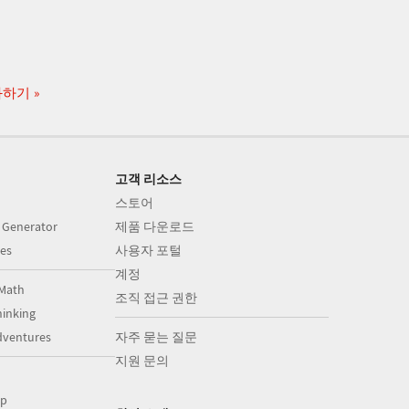
화하기
고객 리소스
스토어
 Generator
제품 다운로드
es
사용자 포털
계정
Math
조직 접근 권한
inking
dventures
자주 묻는 질문
지원 문의
op