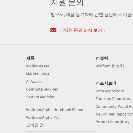
지원 문의
청구서, 제품 동기화에 관한 질문에서 기
다양한 문의 양식 보기
제품
컨설팅
Wolfram|One
Wolfram 컨설팅
Mathematica
AI Access
리포지토리
Compute Services
Data Repository
System Modeler
Function Repository
Community Paclet Re
Wolfram|Alpha Notebook Edition
Neural Net Repositor
Wolfram|Alpha Pro
Prompt Repository
모바일 앱