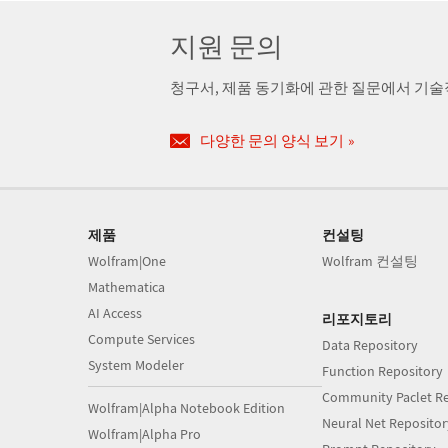
지원 문의
청구서, 제품 동기화에 관한 질문에서 기
다양한 문의 양식 보기
제품
컨설팅
Wolfram|One
Wolfram 컨설팅
Mathematica
AI Access
리포지토리
Compute Services
Data Repository
System Modeler
Function Repository
Community Paclet Re
Wolfram|Alpha Notebook Edition
Neural Net Repositor
Wolfram|Alpha Pro