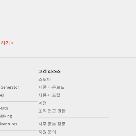
화하기
고객 리소스
스토어
 Generator
제품 다운로드
es
사용자 포털
계정
Math
조직 접근 권한
inking
dventures
자주 묻는 질문
지원 문의