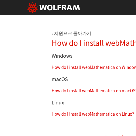
지원으로 돌아가기
How do I install webMat
Windows
How do I install webMathematica on Windo
macOS
How do I install webMathematica on macOS
Linux
How do I install webMathematica on Linux?