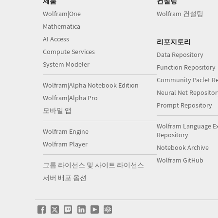
제품
컨설팅
Wolfram|One
Wolfram 컨설팅
Mathematica
AI Access
리포지토리
Compute Services
Data Repository
System Modeler
Function Repository
Community Paclet Re
Wolfram|Alpha Notebook Edition
Neural Net Repositor
Wolfram|Alpha Pro
Prompt Repository
모바일 앱
Wolfram Language E
Wolfram Engine
Repository
Wolfram Player
Notebook Archive
Wolfram GitHub
그룹 라이선스 및 사이트 라이선스
서버 배포 옵션