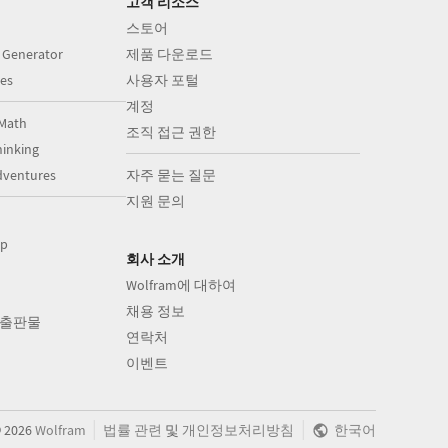
고객 리소스
스토어
 Generator
제품 다운로드
es
사용자 포털
계정
Math
조직 접근 권한
inking
dventures
자주 묻는 질문
지원 문의
op
회사 소개
Wolfram에 대하여
채용 정보
의 출판물
연락처
이벤트
|
|
©
2026
Wolfram
법률 관련
및
개인정보처리방침
한국어