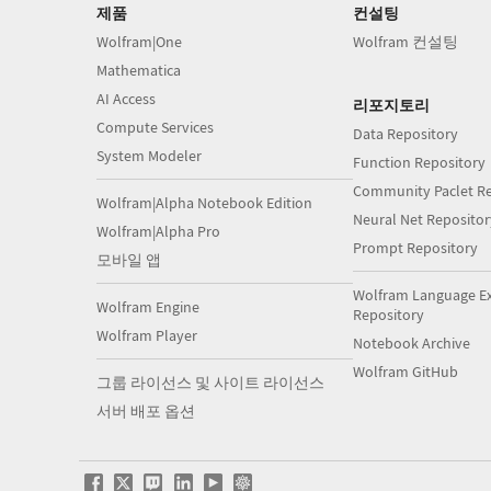
제품
컨설팅
Wolfram|One
Wolfram 컨설팅
Mathematica
AI Access
리포지토리
Compute Services
Data Repository
System Modeler
Function Repository
Community Paclet Re
Wolfram|Alpha Notebook Edition
Neural Net Repositor
Wolfram|Alpha Pro
Prompt Repository
모바일 앱
Wolfram Language E
Wolfram Engine
Repository
Wolfram Player
Notebook Archive
Wolfram GitHub
그룹 라이선스 및 사이트 라이선스
서버 배포 옵션