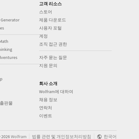
고객 리소스
스토어
 Generator
제품 다운로드
es
사용자 포털
계정
Math
조직 접근 권한
inking
dventures
자주 묻는 질문
지원 문의
op
회사 소개
Wolfram에 대하여
채용 정보
의 출판물
연락처
이벤트
|
|
©
2026
Wolfram
법률 관련
및
개인정보처리방침
한국어