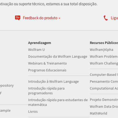
ivação ou suporte técnico, estamos a sua total disposição.
Feedback do produto
Ligu
Aprendizagem
Recursos Público
Wolfram U
Wolfram|Alpha
Documentação da Wolfram Language
Wolfram Problem
Webinars & Treinamento
Wolfram Challeng
Programas Educacionais
Computer-Based 
Introdução à Wolfram Language
Pensamento Comp
pository
Introdução rápida para
Computational A
y
programadores
Projeto Demonstr
Introdução rápida para estudantes de
matemática
Wolfram Data Dr
xample
Livros
MathWorld