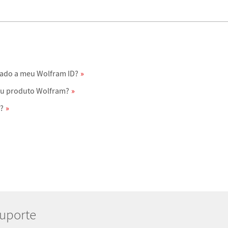
iado a meu Wolfram ID?
eu produto Wolfram?
m?
Suporte