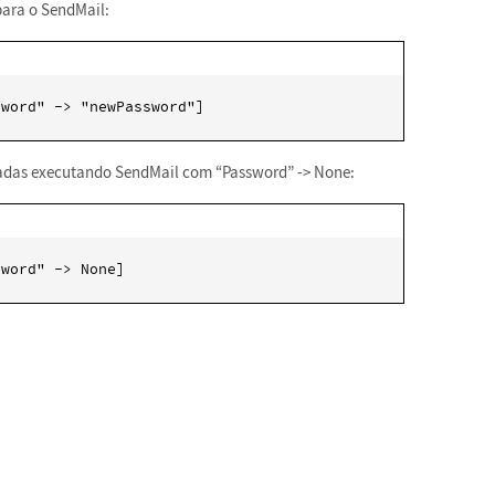
ara o SendMail:
sword" -> "newPassword"]
nadas executando SendMail com “Password” -> None:
sword" -> None]