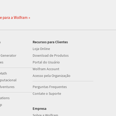
e para a Wolfram
s
Recursos para Clientes
Loja Online
 Generator
Download de Produtos
es
Portal do Usuário
Wolfram Account
Math
Acesso pela Organização
utacional
dventures
Perguntas Frequentes
Contate o Suporte
ations
op
Empresa
Sobre a Wolfram