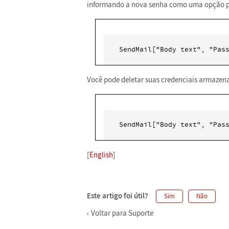
informando a nova senha como uma opção p
SendMail["Body text", "Pas
Você pode deletar suas credenciais armaze
SendMail["Body text", "Pas
[
English
]
Este artigo foi útil?
Sim
Não
Voltar para Suporte