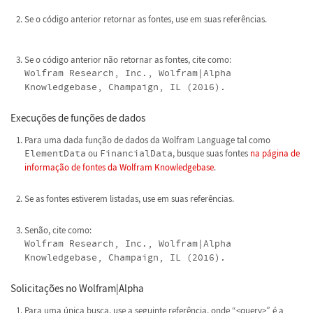
Se o código anterior retornar as fontes, use em suas referências.
Se o código anterior não retornar as fontes, cite como:
Wolfram Research, Inc., Wolfram|Alpha
Knowledgebase, Champaign, IL (2016).
Execuções de funções de dados
Para uma dada função de dados da Wolfram Language tal como
ElementData
ou
FinancialData
, busque suas fontes
na página de
informação de fontes da Wolfram Knowledgebase
.
Se as fontes estiverem listadas, use em suas referências.
Senão, cite como:
Wolfram Research, Inc., Wolfram|Alpha
Knowledgebase, Champaign, IL (2016).
Solicitações no Wolfram|Alpha
Para uma única busca, use a seguinte referência, onde “<query>” é a