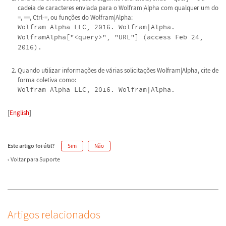
cadeia de caracteres enviada para o Wolfram|Alpha com qualquer um do
=, ==, Ctrl-=, ou funções do Wolfram|Alpha:
Wolfram Alpha LLC, 2016. Wolfram|Alpha.
WolframAlpha["<query>", "URL"] (access Feb 24,
2016).
Quando utilizar informações de várias solicitações Wolfram|Alpha, cite de
forma coletiva como:
Wolfram Alpha LLC, 2016. Wolfram|Alpha.
[
English
]
Este artigo foi útil?
Sim
Não
Voltar para Suporte
Artigos relacionados