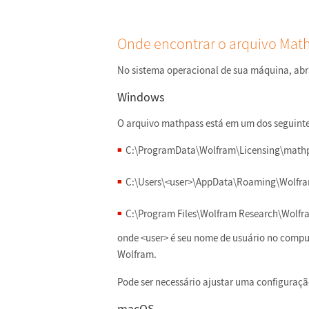
Onde encontrar o arquivo Mat
No sistema operacional de sua máquina, abr
Windows
O arquivo mathpass está em um dos seguinte
C:\ProgramData\Wolfram\Licensing\math
C:\Users\<user>\AppData\Roaming\Wolfra
C:\Program Files\Wolfram Research\Wolfr
onde <user> é seu nome de usuário no comput
Wolfram.
Pode ser necessário ajustar uma configuraç
macOS