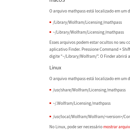
O arquivo mathpass está localizado em um do
/Library/Wolfram/Licensing/mathpass
~/Library/Wolfram/Licensing/mathpass
Esses arquivos podem estar ocultos no seu c
aplicativo Finder. Pressione Command + Shift
digite “~/Library/Wolfram/”. O Finder abrirá 
Linux
O arquivo mathpass está localizado em um do
/usr/share/Wolfram/Licensing/mathpass
~/.Wolfram/Licensing/mathpass
/usr/local/Wolfram/Wolfram/<version>/Co
No Linux, pode ser necessário
mostrar arquiv