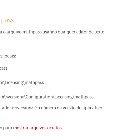
hpass
a o arquivo mathpass usando qualquer editor de texto.
s locais:
pass
m\Licensing\mathpass
am\<version>\Configuration\Licensing\mathpass
ador e <version> é o número da versão do aplicativo
ão para
mostrar arquivos ocultos
.