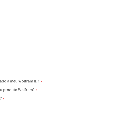
iado a meu Wolfram ID?
eu produto Wolfram?
m?