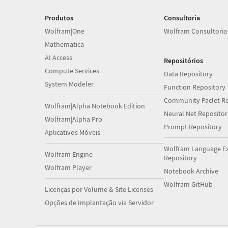
Produtos
Consultoria
Wolfram|One
Wolfram Consultoria
Mathematica
AI Access
Repositórios
Compute Services
Data Repository
System Modeler
Function Repository
Community Paclet Re
Wolfram|Alpha Notebook Edition
Neural Net Repositor
Wolfram|Alpha Pro
Prompt Repository
Aplicativos Móveis
Wolfram Language E
Wolfram Engine
Repository
Wolfram Player
Notebook Archive
Wolfram GitHub
Licenças por Volume & Site Licenses
Opções de Implantação via Servidor