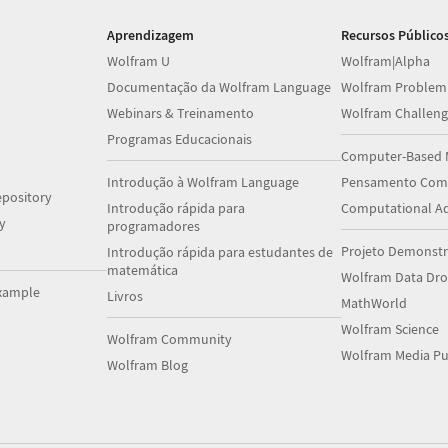
Aprendizagem
Recursos Público
Wolfram U
Wolfram|Alpha
Documentação da Wolfram Language
Wolfram Problem
Webinars & Treinamento
Wolfram Challeng
Programas Educacionais
Computer-Based 
Introdução à Wolfram Language
Pensamento Comp
pository
Introdução rápida para
Computational A
y
programadores
Projeto Demonstr
Introdução rápida para estudantes de
matemática
Wolfram Data Dr
xample
Livros
MathWorld
Wolfram Science
Wolfram Community
Wolfram Media Pu
Wolfram Blog