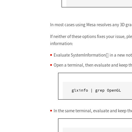
In most cases using Mesa resolves any 3D gra
If neither of these options fixes your issue, p
information:
Evaluate SystemInformation[] in a new not
Open a terminal, then evaluate and keep th
glxinfo | grep OpenGL
In the same terminal, evaluate and keep the