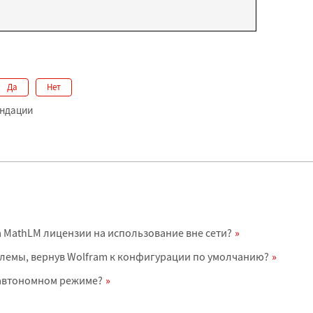
Да
Нет
ендации
а MathLM лицензии на использование вне сети?
лемы, вернув Wolfram к конфигурации по умолчанию?
в автономном режиме?