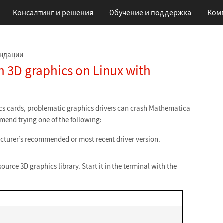
Консалтинг и решения
Обучение
и поддержка
Ком
ендации
n 3D graphics on Linux with
cs cards, problematic graphics drivers can crash Mathematica
mend trying one of the following:
cturer’s recommended or most recent driver version.
rce 3D graphics library. Start it in the terminal with the