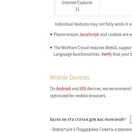
Internet Explorer
11
Individual features may not fully work in o
Please ensure
JavaScript
and cookies are e
The Wolfram Cloud requires WebGL support i
Language functionalities.
Verify
that your 
Mobile Devices
On
Android
and
iOS
devices, we recommend u
optimized for mobile browsers.
Была ли эта статья для вас полезной?
Вернуться к Поддержка Советы и реком