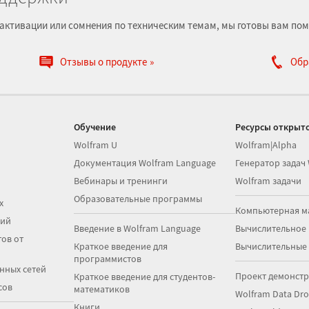
е, активации или сомнения по техническим темам, мы готовы вам пом
Отзывы о продукте
Обр
Обучение
Ресурсы открыто
Wolfram U
Wolfram|Alpha
Документация Wolfram Language
Генератор задач
Вебинары и тренинги
Wolfram задачи
Образовательные программы
х
Компьютерная м
ций
Введение в Wolfram Language
Вычислительное
ов от
Краткое введение для
Вычислительные
программистов
нных сетей
Проект демонст
Краткое введение для студентов-
сов
математиков
Wolfram Data Dr
Книги