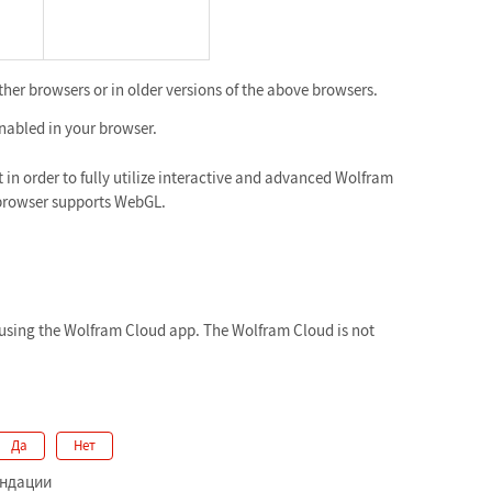
ther browsers or in older versions of the above browsers.
nabled in your browser.
n order to fully utilize interactive and advanced Wolfram
browser supports WebGL.
sing the Wolfram Cloud app. The Wolfram Cloud is not
Да
Нет
ендации