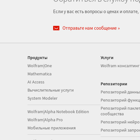
Если у вас есть вопросы о ценах и оплат
Отправьте нам сообщение
Продукты
Услуги
Wolfram|One
Wolfram консалтинг
Mathematica
AI Access
Репозитории
Вычислительные услуги
Репозиторий данны
System Modeler
Репозиторий функ
Репозиторий паклет
Wolfram|Alpha Notebook Edition
сообщества
Wolfram|Alpha Pro
Репозиторий нейро
Мобильные приложения
Репозиторий запро