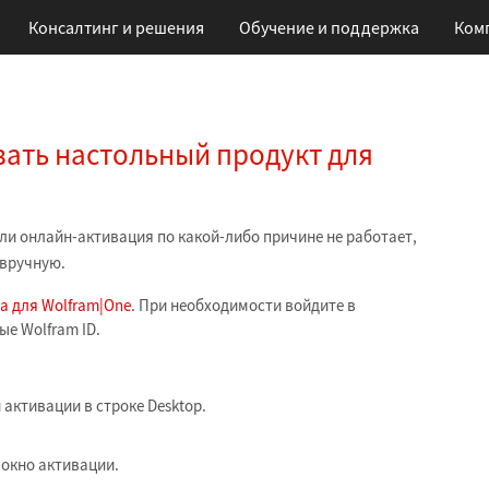
Консалтинг и решения
Обучение
и поддержка
Ком
ать настольный продукт для
или онлайн-активация по какой-либо причине не работает,
 вручную.
та для Wolfram|One
. При необходимости войдите в
ые Wolfram ID.
активации в строке Desktop.
 окно активации.