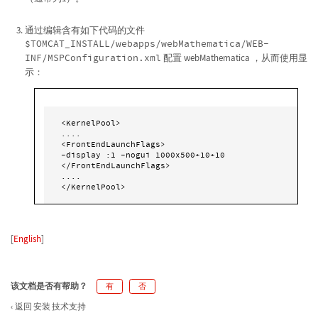
通过编辑含有如下代码的文件
$TOMCAT_INSTALL/webapps/webMathematica/WEB-
INF/MSPConfiguration.xml
配置 webMathematica ，从而使用显
示：
<KernelPool>

....

<FrontEndLaunchFlags>

-display :1 -nogui 1000x500+10+10

</FrontEndLaunchFlags>

....

</KernelPool>
[
English
]
该文档是否有帮助？
有
否
返回 安装 技术支持