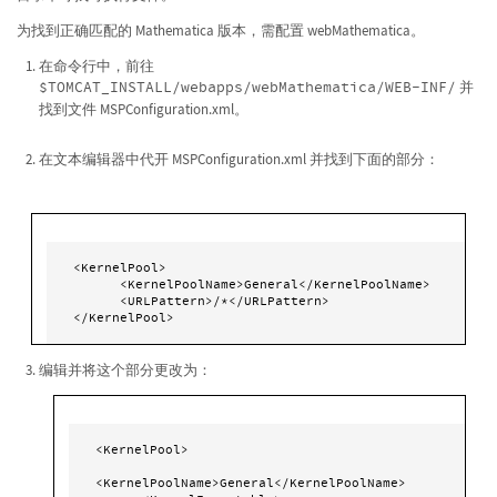
为找到正确匹配的 Mathematica 版本，需配置 webMathematica。
在命令行中，前往
$TOMCAT_INSTALL/webapps/webMathematica/WEB-INF/
并
找到文件 MSPConfiguration.xml。
在文本编辑器中代开 MSPConfiguration.xml 并找到下面的部分：
<KernelPool>

      <KernelPoolName>General</KernelPoolName>

      <URLPattern>/*</URLPattern>

</KernelPool>
编辑并将这个部分更改为：
<KernelPool>

<KernelPoolName>General</KernelPoolName>
