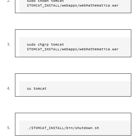
sudo chown tomcat 
$TOMCAT_INSTALL/webapps/webMathematica.war
sudo chgrp tomcat 
$TOMCAT_INSTALL/webapps/webMathematica.war
su tomcat
./$TOMCAT_INSTALL/bin/shutdown.sh