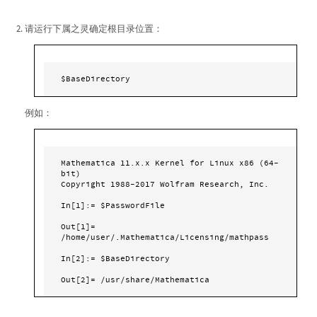
请运行下属之灵确定根目录位置：
$BaseDirectory
例如：
Mathematica 11.x.x Kernel for Linux x86 (64-
bit)

Copyright 1988-2017 Wolfram Research, Inc.

In[1]:= $PasswordFile                                                          

Out[1]= 
/home/user/.Mathematica/Licensing/mathpass

In[2]:= $BaseDirectory                                                          
