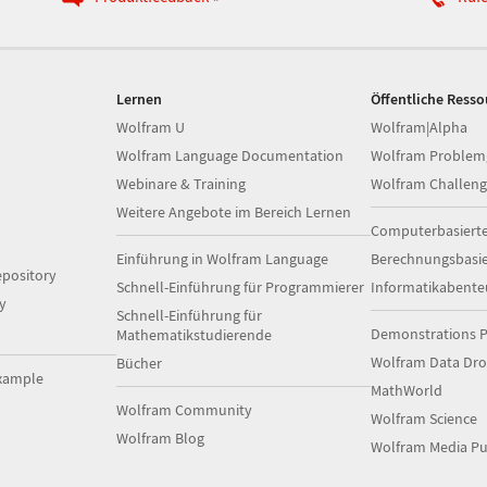
Lernen
Öffentliche Ress
Wolfram U
Wolfram|Alpha
Wolfram Language Documentation
Wolfram Problem
Webinare & Training
Wolfram Challeng
Weitere Angebote im Bereich Lernen
Computerbasiert
Einführung in Wolfram Language
Berechnungsbasi
pository
Schnell-Einführung für Programmierer
Informatikabente
y
Schnell-Einführung für
Demonstrations P
Mathematikstudierende
Wolfram Data Dr
Bücher
xample
MathWorld
Wolfram Community
Wolfram Science
Wolfram Blog
Wolfram Media Pu