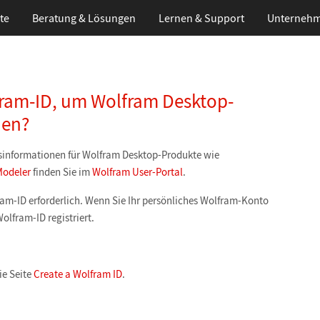
te
Beratung & Lösungen
Lernen
& Support
Unterneh
lfram-ID, um Wolfram Desktop-
nen?
sinformationen für Wolfram Desktop-Produkte wie
odeler
finden Sie im
Wolfram User-Portal
.
ram-ID erforderlich. Wenn Sie Ihr persönliches Wolfram-Konto
Wolfram-ID registriert.
ie Seite
Create a Wolfram ID
.