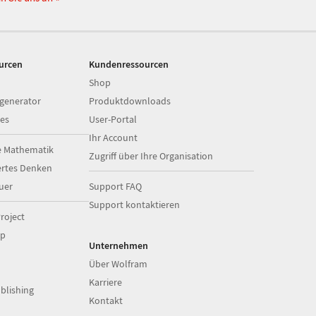
ourcen
Kundenressourcen
Shop
generator
Produktdownloads
es
User-Portal
Ihr Account
e Mathematik
Zugriff über Ihre Organisation
ertes Denken
uer
Support FAQ
Support kontaktieren
roject
op
Unternehmen
Über Wolfram
Karriere
blishing
Kontakt