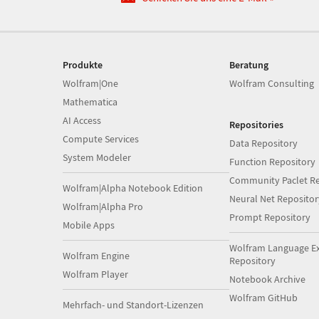
Produkte
Beratung
Wolfram|One
Wolfram Consulting
Mathematica
AI Access
Repositories
Compute Services
Data Repository
System Modeler
Function Repository
Community Paclet Re
Wolfram|Alpha Notebook Edition
Neural Net Repositor
Wolfram|Alpha Pro
Prompt Repository
Mobile Apps
Wolfram Language E
Wolfram Engine
Repository
Wolfram Player
Notebook Archive
Wolfram GitHub
Mehrfach- und Standort-Lizenzen