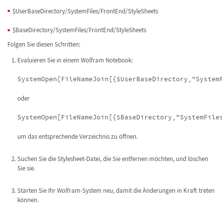
$UserBaseDirectory/SystemFiles/FrontEnd/StyleSheets
$BaseDirectory/SystemFiles/FrontEnd/StyleSheets
Folgen Sie diesen Schritten:
Evaluieren Sie in einem Wolfram Notebook:
SystemOpen[FileNameJoin[{$UserBaseDirectory,"System
oder
SystemOpen[FileNameJoin[{$BaseDirectory,"SystemFile
um das entsprechende Verzeichnis zu öffnen.
Suchen Sie die Stylesheet-Datei, die Sie entfernen möchten, und löschen
Sie sie.
Starten Sie Ihr Wolfram-System neu, damit die Änderungen in Kraft treten
können.