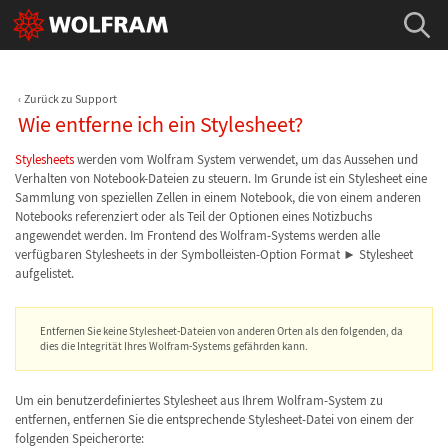
Zurück zu Support
Wie entferne ich ein Stylesheet?
Stylesheets
werden vom Wolfram System verwendet, um das Aussehen und
Verhalten von Notebook-Dateien zu steuern. Im Grunde ist ein Stylesheet eine
Sammlung von speziellen Zellen in einem Notebook, die von einem anderen
Notebooks referenziert oder als Teil der Optionen eines Notizbuchs
angewendet werden. Im Frontend des Wolfram-Systems werden alle
verfügbaren Stylesheets in der Symbolleisten-Option Format ► Stylesheet
aufgelistet.
Entfernen Sie keine Stylesheet-Dateien von anderen Orten als den folgenden, da
dies die Integrität Ihres Wolfram-Systems gefährden kann.
Um ein benutzerdefiniertes Stylesheet aus Ihrem Wolfram-System zu
entfernen, entfernen Sie die entsprechende Stylesheet-Datei von einem der
folgenden Speicherorte: