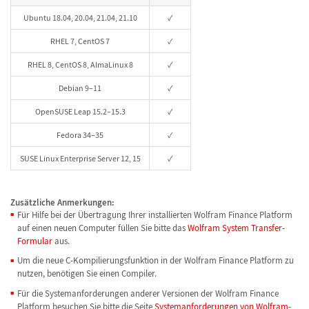
Ubuntu 18.04, 20.04, 21.04, 21.10
✓
RHEL 7, CentOS 7
✓
RHEL 8, CentOS 8, AlmaLinux 8
✓
Debian 9–11
✓
OpenSUSE Leap 15.2–15.3
✓
Fedora 34–35
✓
SUSE Linux Enterprise Server 12, 15
✓
Zusätzliche Anmerkungen:
Für Hilfe bei der Übertragung Ihrer installierten Wolfram Finance Platform
auf einen neuen Computer füllen Sie bitte das
Wolfram System Transfer-
Formular
aus.
Um die neue C-Kompilierungsfunktion in der Wolfram Finance Platform zu
nutzen, benötigen Sie einen Compiler.
Für die Systemanforderungen anderer Versionen der Wolfram Finance
Platform besuchen Sie bitte die Seite
Systemanforderungen von Wolfram-