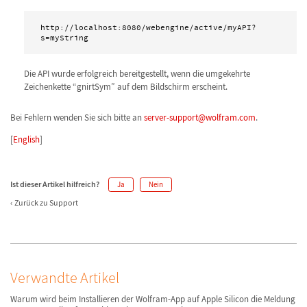
http://localhost:8080/webengine/active/myAPI?
s=myString
Die API wurde erfolgreich bereitgestellt, wenn die umgekehrte
Zeichenkette “gnirtSym” auf dem Bildschirm erscheint.
Bei Fehlern wenden Sie sich bitte an
server-support@wolfram.com
.
[
English
]
Ist dieser Artikel hilfreich?
Ja
Nein
Zurück zu Support
Verwandte Artikel
Warum wird beim Installieren der Wolfram-App auf Apple Silicon die Meldung