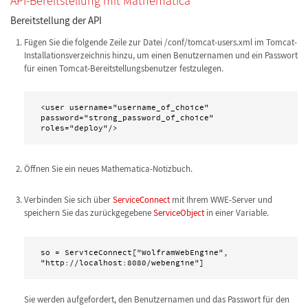
API-Bereitstellung mit Mathematica
Bereitstellung der API
Fügen Sie die folgende Zeile zur Datei /conf/tomcat-users.xml im Tomcat-
Installationsverzeichnis hinzu, um einen Benutzernamen und ein Passwort
für einen Tomcat-Bereitstellungsbenutzer festzulegen.
<user username="username_of_choice" 
password="strong_password_of_choice" 
roles="deploy"/>
Öffnen Sie ein neues Mathematica-Notizbuch.
Verbinden Sie sich über
ServiceConnect
mit Ihrem WWE-Server und
speichern Sie das zurückgegebene
ServiceObject
in einer Variable.
so = ServiceConnect["WolframWebEngine", 
"http://localhost:8080/webengine"]
Sie werden aufgefordert, den Benutzernamen und das Passwort für den