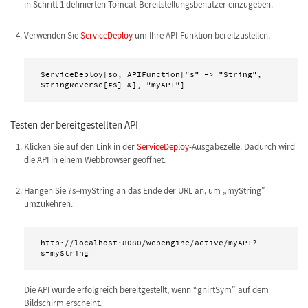
in Schritt 1 definierten Tomcat-Bereitstellungsbenutzer einzugeben.
Verwenden Sie
ServiceDeploy
um Ihre API-Funktion bereitzustellen.
ServiceDeploy[so, APIFunction["s" -> "String", 
StringReverse[#s] &], "myAPI"]
Testen der bereitgestellten API
Klicken Sie auf den Link in der
ServiceDeploy
-Ausgabezelle. Dadurch wird
die API in einem Webbrowser geöffnet.
Hängen Sie ?s=myString an das Ende der URL an, um „myString”
umzukehren.
http://localhost:8080/webengine/active/myAPI?
s=myString
Die API wurde erfolgreich bereitgestellt, wenn “gnirtSym” auf dem
Bildschirm erscheint.