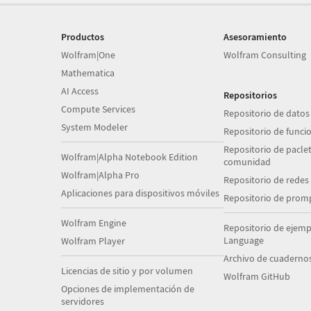
Productos
Asesoramiento
Wolfram|One
Wolfram Consulting
Mathematica
AI Access
Repositorios
Compute Services
Repositorio de datos
System Modeler
Repositorio de funci
Repositorio de paclet
Wolfram|Alpha Notebook Edition
comunidad
Wolfram|Alpha Pro
Repositorio de redes
Aplicaciones para dispositivos móviles
Repositorio de prom
Wolfram Engine
Repositorio de ejem
Language
Wolfram Player
Archivo de cuaderno
Licencias de sitio y por volumen
Wolfram GitHub
Opciones de implementación de
servidores