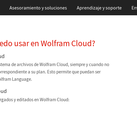
Asesoramiento y soluciones
Aprendizaje
y soporte
Em
uedo usar en Wolfram Cloud?
ud
sistema de archivos de Wolfram Cloud, siempre y cuando no
orrespondiente a su plan. Esto permite que puedan ser
olfram Language.
oud
argados y editados en Wolfram Cloud: