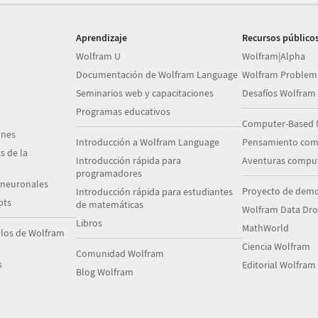
Aprendizaje
Recursos público
Wolfram U
Wolfram|Alpha
Documentación de Wolfram Language
Wolfram Problem
Seminarios web y capacitaciones
Desafíos Wolfram
Programas educativos
Computer-Based 
ones
Introducción a Wolfram Language
Pensamiento com
s de la
Introducción rápida para
Aventuras comput
programadores
 neuronales
Proyecto de demo
Introducción rápida para estudiantes
pts
de matemáticas
Wolfram Data Dr
Libros
MathWorld
plos de Wolfram
Ciencia Wolfram
Comunidad Wolfram
s
Editorial Wolfram
Blog Wolfram