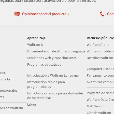
preguntas sobre facturación, activación o problemas técnicos.
Opiniones sobre el producto
Con
Aprendizaje
Recursos público
Wolfram U
Wolfram|Alpha
Documentación de Wolfram Language
Wolfram Problem
Seminarios web y capacitaciones
Desafíos Wolfram
Programas educativos
Computer-Based 
ones
Introducción a Wolfram Language
Pensamiento com
s de la
Introducción rápida para
Aventuras comput
programadores
 neuronales
Proyecto de demo
Introducción rápida para estudiantes
pts
de matemáticas
Wolfram Data Dr
Libros
MathWorld
plos de Wolfram
Ciencia Wolfram