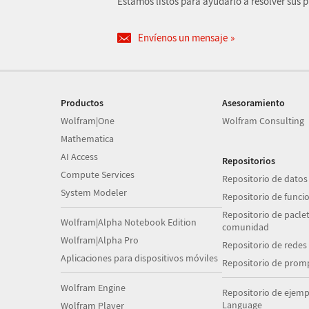
Estamos listos para ayudarlo a resolver sus 
Envíenos un mensaje
Productos
Asesoramiento
Wolfram|One
Wolfram Consulting
Mathematica
AI Access
Repositorios
Compute Services
Repositorio de datos
System Modeler
Repositorio de funci
Repositorio de paclet
Wolfram|Alpha Notebook Edition
comunidad
Wolfram|Alpha Pro
Repositorio de redes
Aplicaciones para dispositivos móviles
Repositorio de prom
Wolfram Engine
Repositorio de ejem
Language
Wolfram Player