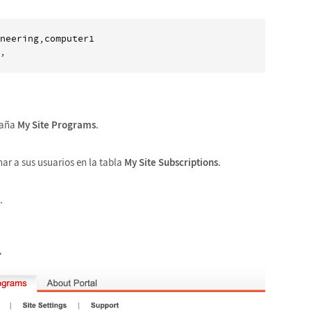
neering,computer1

staña
My Site Programs
.
ar a sus usuarios en la tabla
My Site Subscriptions
.
.