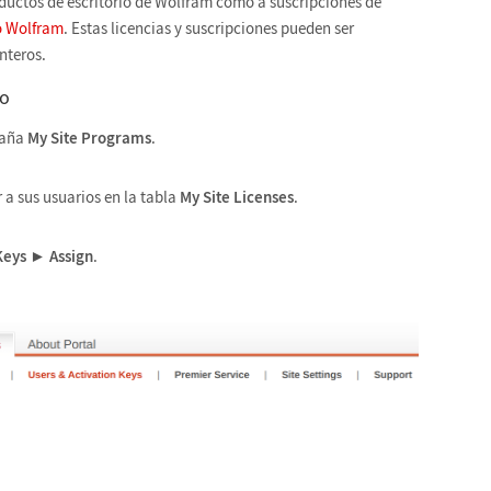
oductos de escritorio de Wolfram como a suscripciones de
o Wolfram
. Estas licencias y suscripciones pueden ser
nteros.
io
staña
My Site Programs
.
 a sus usuarios en la tabla
My Site Licenses
.
Keys
►
Assign
.