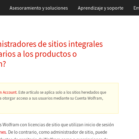
Asesoramiento y soluciones
Aprendizaje
y soporte
Em
tradores de sitios integrales
arios a los productos o
m?
m Account
. Este artículo se aplica solo a los sitios heredados que
ra otorgar acceso a sus usuarios mediante su Cuenta Wolfram,
s Wolfram con licencias de sitio que utilizan inicio de sesión
ones
. De lo contrario, como administrador de sitio, puede