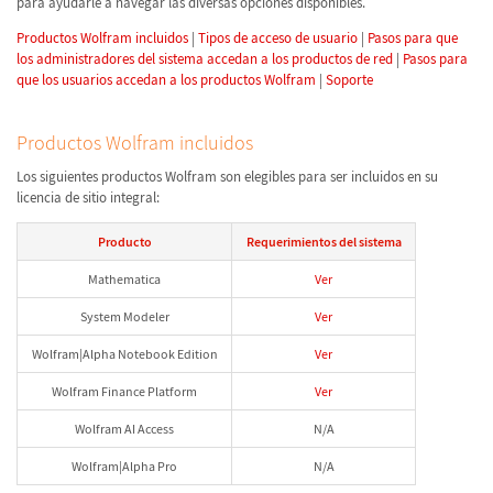
para ayudarle a navegar las diversas opciones disponibles.
Productos Wolfram incluidos
|
Tipos de acceso de usuario
|
Pasos para que
los administradores del sistema accedan a los productos de red
|
Pasos para
que los usuarios accedan a los productos Wolfram
|
Soporte
Productos Wolfram incluidos
Los siguientes productos Wolfram son elegibles para ser incluidos en su
licencia de sitio integral:
Producto
Requerimientos del sistema
Mathematica
Ver
System Modeler
Ver
Wolfram|Alpha Notebook Edition
Ver
Wolfram Finance Platform
Ver
Wolfram AI Access
N/A
Wolfram|Alpha Pro
N/A