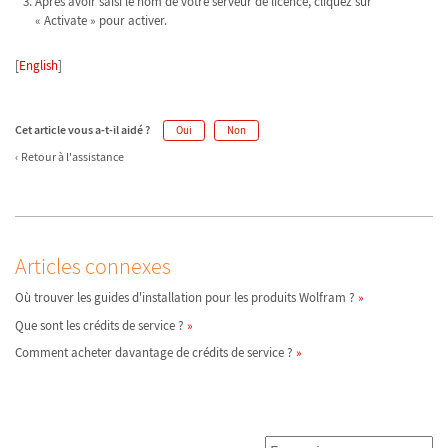
Après avoir saisi le nom de votre serveur de licence, cliquez sur
« Activate » pour activer.
[
English
]
Cet article vous a-t-il aidé ?
Oui
Non
Retour à l'assistance
Articles connexes
Où trouver les guides d'installation pour les produits Wolfram ?
Que sont les crédits de service ?
Comment acheter davantage de crédits de service ?