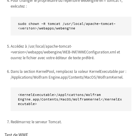
Pour changer le propriétaire du répertoire webengine en « tomcat »,
exécutez :
sudo chown -R tomcat /usr/local/apache-tomcat-
<version>/webapps/webengine
Accédez à /usr/local/apache-tomcat-
<version>/webapps/webengine/WEB-INF/WWEConfiguration.xml et
ouvrez le fichier avec votre éditeur de texte préféré.
Dans la section KernelPool, remplacez la valeur KernelExecutable par :
/Applications/Wolfram Engine.app/Contents/MacOS/WolframKernel.
<KernelExecutable>/Applications/Wolfram 
Engine.app/Contents/MacOS/WolframKernel</KernelEx
ecutable>
Redémarrez le serveur Tomcat.
Test de WWE