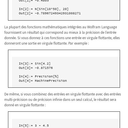
Out[1]= -0.4805

In[2]:= N[Sin[10^50], 20]

Out[2]= -0.78967249342931008271
La plupart des fonctions mathématiques intégrées au Wolfram Language
fournissent un résultat qui correspond au mieux à la précision de l’entrée
donnée. Si vous donnez à ces fonctions une entrée en virgule flottante, elles
donneront une sortie en virgule flottante. Par exemple :
In[3]:= Sin[4.2]

Out[3]= -0.871576

In[4]:= Precision[%]

Out[4]= MachinePrecision
De même, si vous combinez des entrées en virgule flottante avec des entrées
multi-précision ou de précision infinie dans un seul calcul, le résultat sera
donné en virgule flottante :
In[5]:= 3 + 4.5
