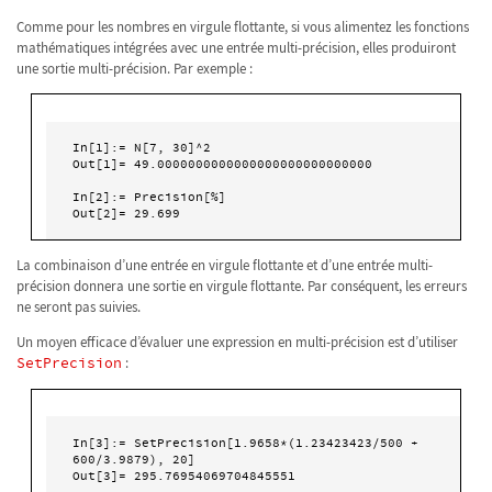
Comme pour les nombres en virgule flottante, si vous alimentez les fonctions
mathématiques intégrées avec une entrée multi-précision, elles produiront
une sortie multi-précision. Par exemple :
In[1]:= N[7, 30]^2

Out[1]= 49.0000000000000000000000000000

In[2]:= Precision[%]

Out[2]= 29.699
La combinaison d’une entrée en virgule flottante et d’une entrée multi-
précision donnera une sortie en virgule flottante. Par conséquent, les erreurs
ne seront pas suivies.
Un moyen efficace d’évaluer une expression en multi-précision est d’utiliser
SetPrecision
:
In[3]:= SetPrecision[1.9658*(1.23423423/500 + 
600/3.9879), 20]
