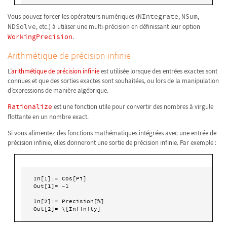
Vous pouvez forcer les opérateurs numériques (
NIntegrate
,
NSum
,
NDSolve
, etc.) à utiliser une multi-précision en définissant leur option
WorkingPrecision
.
Arithmétique de précision infinie
L’
arithmétique de précision infinie
est utilisée lorsque des entrées exactes sont
connues et que des sorties exactes sont souhaitées, ou lors de la manipulation
d’expressions de manière algébrique.
Rationalize
est une fonction utile pour convertir des nombres à virgule
flottante en un nombre exact.
Si vous alimentez des fonctions mathématiques intégrées avec une entrée de
précision infinie, elles donneront une sortie de précision infinie. Par exemple :
In[1]:= Cos[Pi]

Out[1]= -1

In[2]:= Precision[%]

Out[2]= \[Infinity]