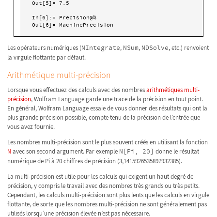
Out[5]= 7.5

In[6]:= Precision@%

Out[6]= MachinePrecision
Les opérateurs numériques (
NIntegrate
,
NSum
,
NDSolve
, etc.) renvoient
la virgule flottante par défaut.
Arithmétique multi-précision
Lorsque vous effectuez des calculs avec des nombres
arithmétiques multi-
précision
, Wolfram Language garde une trace de la précision en tout point.
En général, Wolfram Language essaie de vous donner des résultats qui ont la
plus grande précision possible, compte tenu de la précision de l’entrée que
vous avez fournie.
Les nombres multi-précision sont le plus souvent créés en utilisant la fonction
N
avec son second argument. Par exemple
N[Pi, 20]
donne le résultat
numérique de Pi à 20 chiffres de précision (3,1415926535897932385).
La multi-précision est utile pour les calculs qui exigent un haut degré de
précision, y compris le travail avec des nombres très grands ou très petits.
Cependant, les calculs multi-précision sont plus lents que les calculs en virgule
flottante, de sorte que les nombres multi-précision ne sont généralement pas
utilisés lorsqu’une précision élevée n’est pas nécessaire.