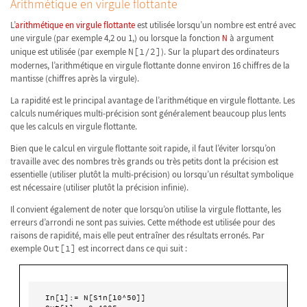
Arithmétique en virgule flottante
L’
arithmétique en virgule flottante
est utilisée lorsqu’un nombre est entré avec
une virgule (par exemple 4,2 ou 1,) ou lorsque la fonction
N
à argument
unique est utilisée (par exemple
N[1/2]
). Sur la plupart des ordinateurs
modernes, l’arithmétique en virgule flottante donne environ 16 chiffres de la
mantisse (chiffres après la virgule).
La rapidité est le principal avantage de l’arithmétique en virgule flottante. Les
calculs numériques multi-précision sont généralement beaucoup plus lents
que les calculs en virgule flottante.
Bien que le calcul en virgule flottante soit rapide, il faut l’éviter lorsqu’on
travaille avec des nombres très grands ou très petits dont la précision est
essentielle (utiliser plutôt la multi-précision) ou lorsqu’un résultat symbolique
est nécessaire (utiliser plutôt la précision infinie).
Il convient également de noter que lorsqu’on utilise la virgule flottante, les
erreurs d’arrondi ne sont pas suivies. Cette méthode est utilisée pour des
raisons de rapidité, mais elle peut entraîner des résultats erronés. Par
exemple
Out[1]
est incorrect dans ce qui suit :
In[1]:= N[Sin[10^50]]
