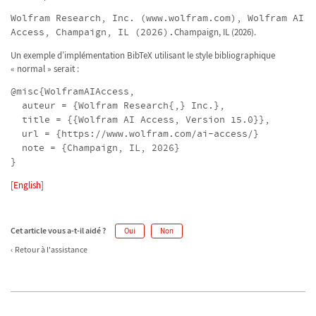
Wolfram Research, Inc. (www.wolfram.com), Wolfram AI
Access, Champaign, IL (2026).
Champaign, IL (2026).
Un exemple d’implémentation BibTeX utilisant le style bibliographique
« normal » serait :
@misc{WolframAIAccess,
auteur = {Wolfram Research{,} Inc.},
title = {{Wolfram AI Access, Version 15.0}},
url = {https://www.wolfram.com/ai-access/}
note = {Champaign, IL, 2026}
}
[
English
]
Cet article vous a-t-il aidé ?
Oui
Non
Retour à l'assistance