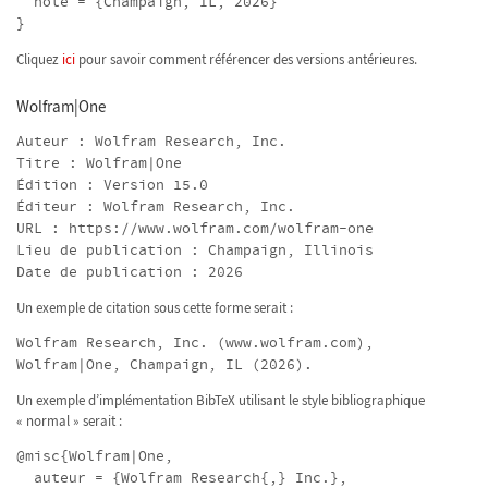
note = {Champaign, IL, 2026}
}
Cliquez
ici
pour savoir comment référencer des versions antérieures.
Wolfram|One
Auteur : Wolfram Research, Inc.
Titre : Wolfram|One
Édition : Version 15.0
Éditeur : Wolfram Research, Inc.
URL : https://www.wolfram.com/wolfram-one
Lieu de publication : Champaign, Illinois
Date de publication : 2026
Un exemple de citation sous cette forme serait :
Wolfram Research, Inc. (www.wolfram.com),
Wolfram|One, Champaign, IL (2026).
Un exemple d’implémentation BibTeX utilisant le style bibliographique
« normal » serait :
@misc{Wolfram|One,
auteur = {Wolfram Research{,} Inc.},