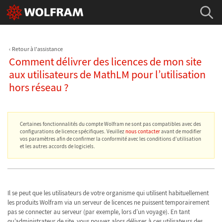
Retour à l'assistance
Comment délivrer des licences de mon site
aux utilisateurs de MathLM pour l’utilisation
hors réseau ?
Certaines fonctionnalités du compte Wolfram ne sont pas compatibles avec des
configurations de licence spécifiques. Veuillez
nous contacter
avant de modifier
vos paramètres afin de confirmer la conformité avec les conditions d’utilisation
et les autres accords de logiciels.
Il se peut que les utilisateurs de votre organisme qui utilisent habituellement
les produits Wolfram via un serveur de licences ne puissent temporairement
pas se connecter au serveur (par exemple, lors d’un voyage). En tant
qu’administrateur de site, vous pouvez alors délivrer à ces utilisateurs des