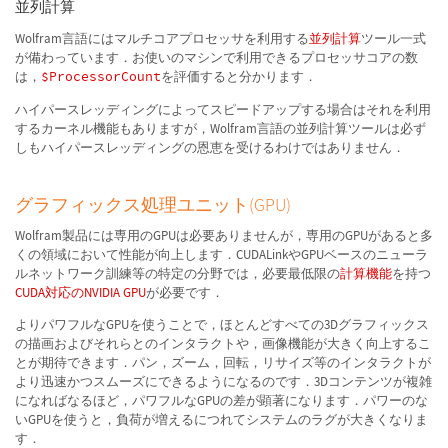
並列計算
Wolfram言語にはマルチコアプロセッサを利用する
並列計算
ツール一式
が備わっています．お使いのマシンで利用できるプロセッサコアの数
は，
$ProcessorCount
を評価すると分かります．
ハイパースレッディングによってスピードアップする場合はそれを利用
するカーネル機能もありますが，Wolfram言語の並列計算ツールは必ず
しもハイパースレッディングの恩恵を受けるわけではありません．
グラフィックス処理ユニット(GPU)
Wolfram製品には専用のGPUは必要ありませんが，専用のGPUがあると多
くの領域において性能が向上します．CUDALinkやGPUベースのニューラ
ルネットワーク訓練等の特定の分野では，必要最低限の
計算機能
を持つ
CUDA対応のNVIDIA GPU
が必要です．
よりパワフルなGPUを使うことで，ほとんどすべての3Dグラフィックス
の描画およびそれらとのインタラクトや，画像機能が大きく向上するこ
とが期待できます．パン，ズーム，回転，リサイズ等のインタラクトが
より迅速かつスムーズにできるようになるのです．3Dコンテンツが複雑
になればなるほど，パワフルなGPUの差が顕著になります．パワーのな
いGPUを使うと，負荷が増えるにつれてシステムのラグが大きくなりま
す．