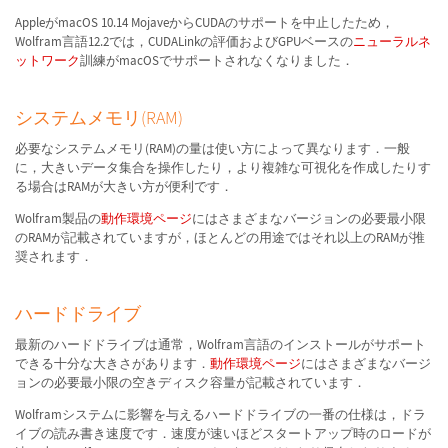
AppleがmacOS 10.14 MojaveからCUDAのサポートを中止したため，
Wolfram言語12.2では，CUDALinkの評価およびGPUベースの
ニューラルネ
ットワーク
訓練がmacOSでサポートされなくなりました．
システムメモリ(RAM)
必要なシステムメモリ(RAM)の量は使い方によって異なります．一般
に，大きいデータ集合を操作したり，より複雑な可視化を作成したりす
る場合はRAMが大きい方が便利です．
Wolfram製品の
動作環境ページ
にはさまざまなバージョンの必要最小限
のRAMが記載されていますが，ほとんどの用途ではそれ以上のRAMが推
奨されます．
ハードドライブ
最新のハードドライブは通常，Wolfram言語のインストールがサポート
できる十分な大きさがあります．
動作環境ページ
にはさまざまなバージ
ョンの必要最小限の空きディスク容量が記載されています．
Wolframシステムに影響を与えるハードドライブの一番の仕様は，ドラ
イブの読み書き速度です．速度が速いほどスタートアップ時のロードが