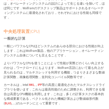
は，オペレーティングシステムの設計によって生じる違いを除いて，ほ
ぼ同じです．Wolframのデスクトップ製品はサポートされるオペレーテ
ィングシステムに最適化されており，それぞれにおける性能も同様で
す．
中央処理装置(CPU)
一般的な計算
一般にパワフルなCPUほどシステムのあらゆる部分における性能が向上
します．これはWolfram製品，他のアプリケーション，オペレーティン
グシステム自体についても言えることです．
よりパワフルなCPUを使うことによって性能が実際どのくらい向上する
のかは，ワークロードにもよります．Wolfram言語において最も向上が
見られるのは，マルチスレッドを利用する機能，つまりさまざまな数値
計算関数，画像処理関数，並列化コンパイル関数等です．
カーネルは，Intel
MKL
，
IPP
等の高度に最適化されたマルチスレッドライ
ブラリを使います．これらは最高性能のために調整され，利用できる場
合は高度なCPU機能を利用します．これは，多くの計算タスクの基本的
な構成要素である，ベクトル化された機械計算および数値線形代数
(
BLAS
, …)のルーチンにとって重要です．