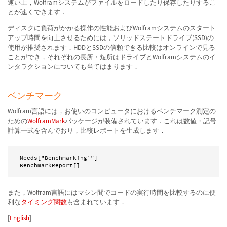
速い上，Wolframシステムがファイルをロードしたり保存したりするこ
とが速くできます．
ディスクに負荷がかかる操作の性能およびWolframシステムのスタート
アップ時間を向上させるためには，ソリッドステートドライブ(SSD)の
使用が推奨されます．HDDとSSDの信頼できる比較はオンラインで見る
ことができ，それぞれの長所・短所はドライブとWolframシステムのイ
ンタラクションについても当てはまります．
ベンチマーク
Wolfram言語には，お使いのコンピュータにおけるベンチマーク測定の
ための
WolframMark
パッケージが装備されています．これは数値・記号
計算一式を含んでおり，比較レポートを生成します．
Needs["Benchmarking`"]

また，Wolfram言語にはマシン間でコードの実行時間を比較するのに便
利な
タイミング関数
も含まれています．
[
English
]