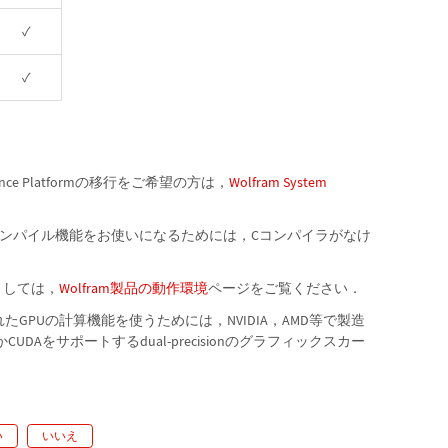
✓
✓
nce Platformの移行をご希望の方は，
Wolfram System
rmの新しいCコンパイル機能をお使いになるためには，Cコンパイラがなけ
ましては，
Wolfram製品の動作環境
ページをご覧ください．
mに組み込まれたGPUの計算機能を使うためには，NVIDIA，AMD等で製造
UDAをサポートするdual-precisionのグラフィックスカー
い
いいえ