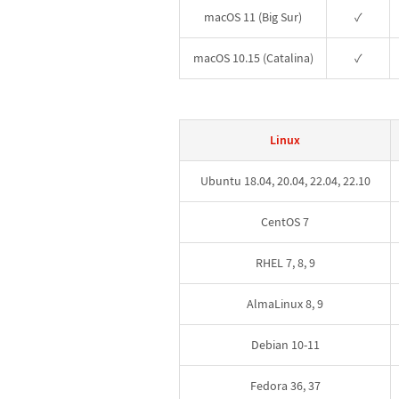
macOS 11 (Big Sur)
✓
macOS 10.15 (Catalina)
✓
Linux
Ubuntu 18.04, 20.04, 22.04, 22.10
CentOS 7
RHEL 7, 8, 9
AlmaLinux 8, 9
Debian 10-11
Fedora 36, 37