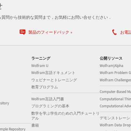
せ
る質問から技術的な質問まで，お気軽にお問い合せください．
製品のフィードバック
お電
ラーニング
公開リソース
Wolfram U
Wolfram|Alpha
Wolfram言語ドキュメント
Wolfram Problem G
ウェビナーとトレーニング
Wolfram Challenge
教育プログラム
Computer-Based M
Wolfram言語入門書
Computational Thi
sitory
プログラミングの基本
Computational Adv
数学を学ぶ学生のための入門チュートリ
デモンストレーシ
アル
Wolfram Data Drop
書籍
mple Repository