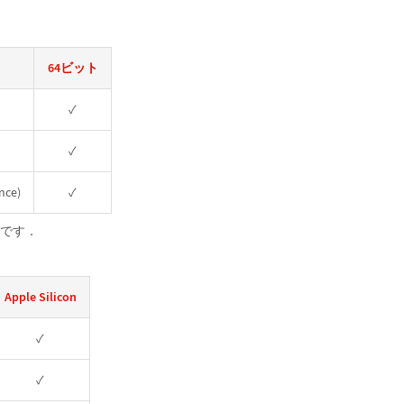
64ビット
✓
✓
nce)
✓
9です．
Apple Silicon
✓
✓