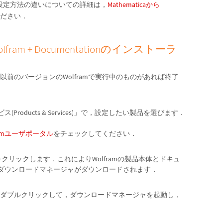
4.1の設定方法の違いについての詳細は，
Mathematicaから
ください．
ram + Documentationのインストーラ
前のバージョンのWolframで実行中のものがあれば終了
(Products & Services)」で，設定したい製品を選びます．
framユーザポータル
をチェックしてください．
nload」をクリックします．これによりWolframの製品本体とドキュ
amダウンロードマネージャがダウンロードされます．
ダブルクリックして，ダウンロードマネージャを起動し，