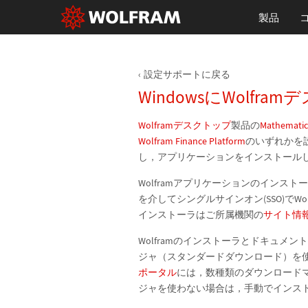
製品
設定サポートに戻る
WindowsにWolf
Wolframデスクトップ
製品の
Mathemati
Wolfram Finance Platform
のいずれかを設
し，アプリケーションをインストール
Wolframアプリケーションのインスト
を介してシングルサインオン(SSO)でW
インストーラはご所属機関の
サイト情
Wolframのインストーラとドキュメン
ジャ（スタンダードダウンロード）を使う
ポータル
には，数種類のダウンロード
ジャを使わない場合は，手動でインス