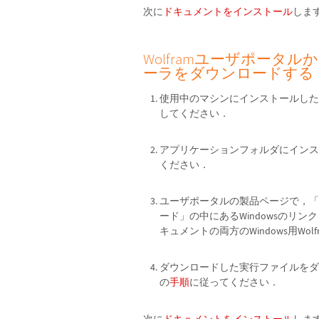
次に
ドキュメントをインストール
しま
WolframユーザポータルからWo
ーラをダウンロードする
使用中のマシンにインストールした以
してください．
アプリケーションフォルダにインスト
ください．
ユーザポータルの製品ページで，「Wolf
ード」の中にあるWindowsのリン
キュメントの両方のWindows用W
ダウンロードした実行ファイルをダ
の
手順
に従ってください．
次に
ドキュメントをインストール
しま