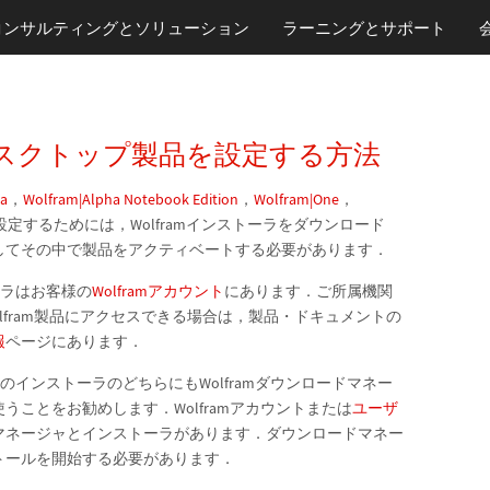
コンサルティングとソリューション
ラーニング
とサポート
ramデスクトップ製品を設定する方法
ca
，
Wolfram|Alpha Notebook Edition
，
Wolfram|One
，
定するためには，Wolframインストーラをダウンロード
してその中で製品をアクティベートする必要があります．
ーラはお客様の
Wolframアカウント
にあります．ご所属機関
olfram製品にアクセスできる場合は，製品・ドキュメントの
報
ページにあります．
トのインストーラのどちらにもWolframダウンロードマネー
ことをお勧めします．Wolframアカウントまたは
ユーザ
マネージャとインストーラがあります．ダウンロードマネー
トールを開始する必要があります．