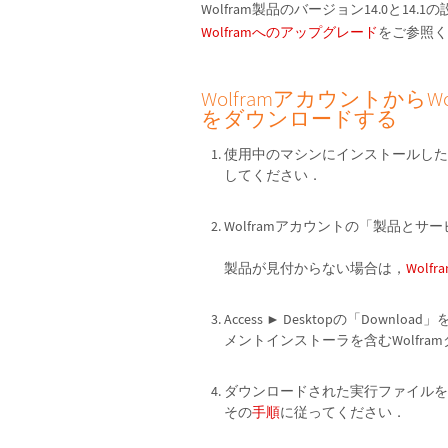
Wolfram製品のバージョン14.0と1
Wolframへのアップグレード
をご参照
WolframアカウントからWolf
をダウンロードする
使用中のマシンにインストールした以
してください．
Wolframアカウントの「製品とサービス
製品が見付からない場合は，
Wol
Access ► Desktopの「Dow
メントインストーラを含むWolfr
ダウンロードされた実行ファイルを
その
手順
に従ってください．