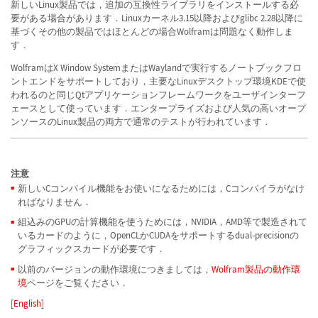
新しいLinux製品では，追加の互換性ライブラリをインストールする必
要がある場合があります．Linuxカーネル3.15以降およびglibc 2.28以降に
基づくその他の製品ではほとんどの場合Wolframは問題なく動作しま
す．
WolframはX Window SystemまたはWaylandで実行するノートブックフロ
ントエンドをサポートしており，主要なLinuxデスクトップ環境KDEで使
われるのと同じQtアプリケーションフレームワークをユーザインターフ
ェースとして使っています．エンタープライズおよび人気の高いオープ
ンソースのLinux製品の両方で通常のテストが行われています．
注意
新しいCコンパイル機能をお使いになるためには，Cコンパイラがなけ
ればなりません．
組込みのGPUの計算機能を使うためには，NVIDIA，AMD等で製造されて
いるカードのように，OpenCLかCUDAをサポートするdual-precisionの
グラフィックスカードが必要です．
以前のバージョンの動作環境につきましては，
Wolfram製品の動作環
境
ページをご覧ください．
[
English
]