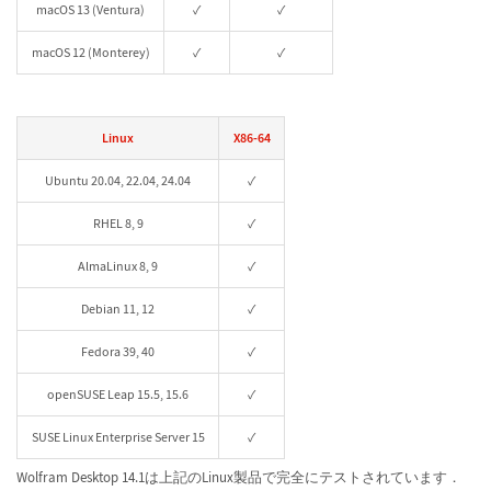
macOS 13 (Ventura)
✓
✓
macOS 12 (Monterey)
✓
✓
Linux
X86-64
Ubuntu 20.04, 22.04, 24.04
✓
RHEL 8, 9
✓
AlmaLinux 8, 9
✓
Debian 11, 12
✓
Fedora 39, 40
✓
openSUSE Leap 15.5, 15.6
✓
SUSE Linux Enterprise Server 15
✓
Wolfram Desktop 14.1は上記のLinux製品で完全にテストされています．