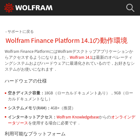
サポートに戻る
Wolfram Finance Platform 14.1の動作環境
Wolfram Finance PlatformにはWolframデスクトップアプリケーションか
らアクセスするようになりました．
Wolfram 14.1
は最新のオペレーティ
ングシステムおよびハードウェアに最適化されているので，お好きなシ
ステムがお使いになれます．
ハードウェアの仕様
空きディスク容量：
18GB（ローカルドキュメントあり），9GB（ロー
カルドキュメントなし）
システムメモリ(RAM)：
4GB+（推奨）
インターネットアクセス：
Wolfram Knowledgebase
からの
オンラインデ
ータソース
を使用する場合に必要です．
利用可能なプラットフォーム