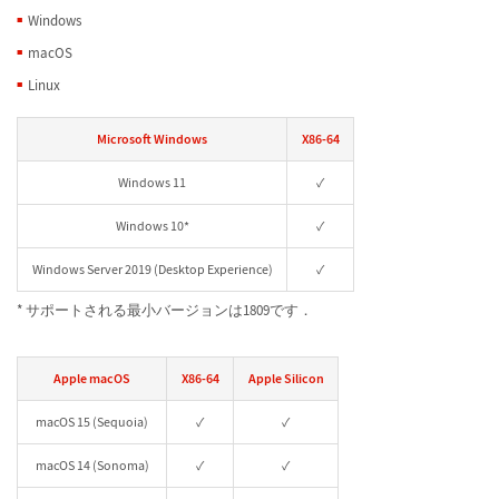
Windows
macOS
Linux
Microsoft Windows
X86-64
Windows 11
✓
Windows 10*
✓
Windows Server 2019 (Desktop Experience)
✓
* サポートされる最小バージョンは1809です．
Apple macOS
X86-64
Apple Silicon
macOS 15 (Sequoia)
✓
✓
macOS 14 (Sonoma)
✓
✓