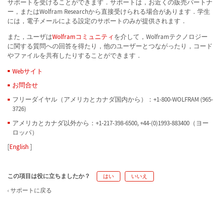
サポートを受けることができます．サポートは，お近くの販売パートナ
ー，またはWolfram Researchから直接受けられる場合があります．学生
には，電子メールによる設定のサポートのみが提供されます．
また，ユーザは
Wolframコミュニティ
を介して，Wolframテクノロジー
に関する質問への回答を得たり，他のユーザーとつながったり，コード
やファイルを共有したりすることができます．
Webサイト
お問合せ
フリーダイヤル（アメリカとカナダ国内から）：+1-800-WOLFRAM (965-
3726)
アメリカとカナダ以外から：+1-217-398-6500, +44-(0)1993-883400（ヨー
ロッパ）
[
English
]
この項目は役に立ちましたか？
はい
いいえ
サポートに戻る