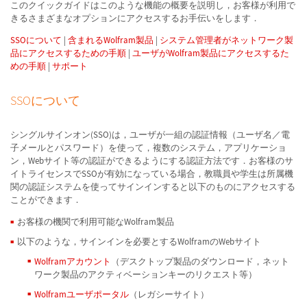
このクイックガイドはこのような機能の概要を説明し，お客様が利用で
きるさまざまなオプションにアクセスするお手伝いをします．
SSOについて
|
含まれるWolfram製品
|
システム管理者がネットワーク製
品にアクセスするための手順
|
ユーザがWolfram製品にアクセスするた
めの手順
|
サポート
SSOについて
シングルサインオン(SSO)は，ユーザが一組の認証情報（ユーザ名／電
子メールとパスワード）を使って，複数のシステム，アプリケーショ
ン，Webサイト等の認証ができるようにする認証方法です．お客様のサ
イトライセンスでSSOが有効になっている場合，教職員や学生は所属機
関の認証システムを使ってサインインすると以下のものにアクセスする
ことができます．
お客様の機関で利用可能なWolfram製品
以下のような，サインインを必要とするWolframのWebサイト
Wolframアカウント
（デスクトップ製品のダウンロード，ネット
ワーク製品のアクティベーションキーのリクエスト等）
Wolframユーザポータル
（レガシーサイト）