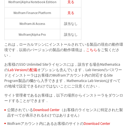
Wolfram|Alpha Notebook Edition
見る
Wolfram Finance Platform
見る
Wolfram AI Access
該当なし
Wolfram|Alpha Pro
該当なし
これは，ローカルマシンにインストールされている製品の現在の動作環
境です．以前のバージョンの製品の動作環境は，
こちら
をご覧くださ
い．
お客様のSSO Unlimited Siteライセンスには，該当する場合Mathematica
の
Lab Versionの配備
オプションも含んでいます．Lab Versionのパスワー
ドとインストーラはお客様のWolframアカウント内の対応するSite
Program製品の欄から入手できます．Mathematica Lab Versionはすべて
の地域で設定できるわけではないことにご注意ください．
サイト管理者であるお客様は，以下の場所からインストーラをダウンロ
ードすることができます．
公開されている
Download Center
（お客様のライセンスに特定された製
品すべてが表示されるわけではありません）
Wolframアカウント内にあるお客様のサイトの
Download Center