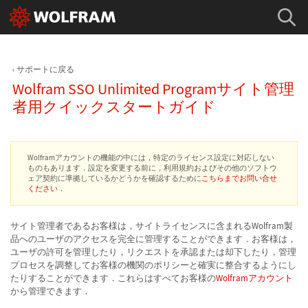
サポートに戻る
Wolfram SSO Unlimited Programサイト管理
者用クイックスタートガイド
Wolframアカウントの機能の中には，特定のライセンス設定に対応しない
ものもあります．設定を変更する前に，利用規約およびその他のソフトウ
ェア契約に準拠しているかどうかを確認するために
こちらまでお問い合せ
ください
．
サイト管理者であるお客様は，サイトライセンスに含まれるWolfram製
品へのユーザのアクセスを完全に管理することができます．お客様は，
ユーザの許可を管理したり，リクエストを承認または却下したり，管理
プロセスを調整してお客様の機関のポリシーと確実に整合するようにし
たりすることができます．これらはすべてお客様の
Wolframアカウント
から管理できます．