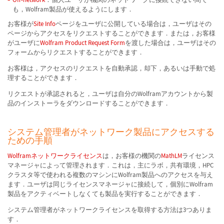
も，Wolfram製品が使えるようにします．
お客様が
Site Info
ページをユーザに公開している場合は，ユーザはその
ページからアクセスをリクエストすることができます．または，お客様
がユーザに
Wolfram Product Request Form
を渡した場合は，ユーザはその
フォームからリクエストすることができます．
お客様は，アクセスのリクエストを自動承認，却下，あるいは手動で処
理することができます．
リクエストが承認されると，ユーザは自分のWolframアカウントから製
品のインストーラをダウンロードすることができます．
システム管理者がネットワーク製品にアクセスする
ための手順
Wolframネットワークライセンス
は，お客様の機関の
MathLM
ライセンス
マネージャによって管理されます．これは，主にラボ，共有環境，HPC
クラスタ等で使われる複数のマシンにWolfram製品へのアクセスを与え
ます．ユーザは同じライセンスマネージャに接続して，個別にWolfram
製品をアクティベートしなくても製品を実行することができます．
システム管理者がネットワークライセンスを取得する方法は3つありま
す．