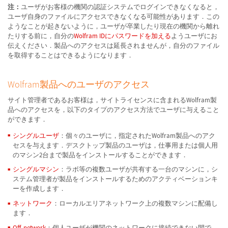
注：
ユーザがお客様の機関の認証システムでログインできなくなると，
ユーザ自身のファイルにアクセスできなくなる可能性があります．この
ようなことが起きないように，ユーザが卒業したり現在の機関から離れ
たりする前に，自分の
Wolfram IDにパスワードを加える
ようユーザにお
伝えください．製品へのアクセスは延長されませんが，自分のファイル
を取得することはできるようになります．
Wolfram製品へのユーザのアクセス
サイト管理者であるお客様は，サイトライセンスに含まれるWolfram製
品へのアクセスを，以下のタイプのアクセス方法でユーザに与えること
ができます．
シングルユーザ
：個々のユーザに，指定されたWolfram製品へのアク
セスを与えます．デスクトップ製品のユーザは，仕事用または個人用
のマシン2台まで製品をインストールすることができます．
シングルマシン
：ラボ等の複数ユーザが共有する一台のマシンに，シ
ステム管理者が製品をインストールするためのアクティベーションキ
ーを作成します．
ネットワーク
：ローカルエリアネットワーク上の複数マシンに配備し
ます．
Off-network
：個人ユーザが機関のネットワークに接続できない間で