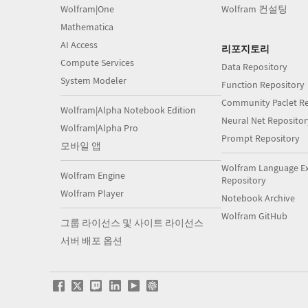
Wolfram|One
Wolfram 컨설팅
Mathematica
AI Access
리포지토리
Compute Services
Data Repository
System Modeler
Function Repository
Community Paclet Re
Wolfram|Alpha Notebook Edition
Neural Net Repositor
Wolfram|Alpha Pro
Prompt Repository
모바일 앱
Wolfram Language E
Wolfram Engine
Repository
Wolfram Player
Notebook Archive
Wolfram GitHub
그룹 라이선스 및 사이트 라이선스
서버 배포 옵션