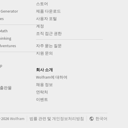
스토어
 Generator
제품 다운로드
es
사용자 포털
계정
Math
조직 접근 권한
inking
dventures
자주 묻는 질문
지원 문의
op
회사 소개
Wolfram에 대하여
채용 정보
의 출판물
연락처
이벤트
|
|
©
2026
Wolfram
법률 관련
및
개인정보처리방침
한국어