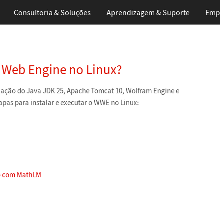
Consultoria & Soluções
Aprendizagem
& Suporte
Emp
 Web Engine no Linux?
lação do Java JDK 25, Apache Tomcat 10, Wolfram Engine e
apas para instalar e executar o WWE no Linux:
ão com MathLM