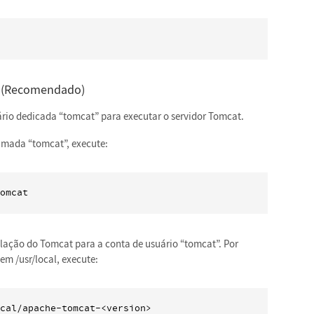
t (Recomendado)
io dedicada “tomcat” para executar o servidor Tomcat.
amada “tomcat”, execute:
omcat
talação do Tomcat para a conta de usuário “tomcat”. Por
em /usr/local, execute:
ocal/apache-tomcat-<version>