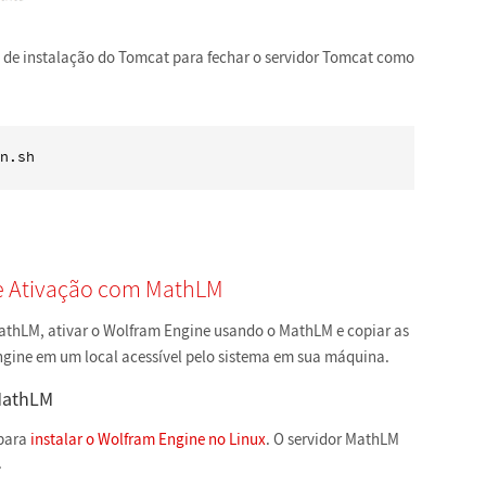
 de instalação do Tomcat para fechar o servidor Tomcat como
n.sh
 e Ativação com MathLM
MathLM, ativar o Wolfram Engine usando o MathLM e copiar as
gine em um local acessível pelo sistema em sua máquina.
MathLM
 para
instalar o Wolfram Engine no Linux
. O servidor MathLM
.