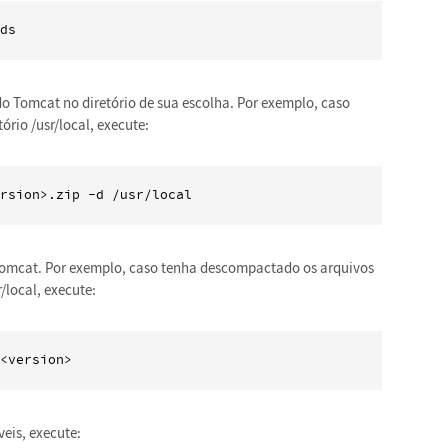
ds
o Tomcat no diretório de sua escolha. Por exemplo, caso
ório /usr/local, execute:
rsion>.zip -d /usr/local
o Tomcat. Por exemplo, caso tenha descompactado os arquivos
/local, execute:
<version>
veis, execute: