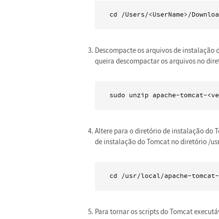
cd /Users/<UserName>/Downloa
Descompacte os arquivos de instalação d
queira descompactar os arquivos no diret
sudo unzip apache-tomcat-<ve
Altere para o diretório de instalação d
de instalação do Tomcat no diretório /usr
cd /usr/local/apache-tomcat-
Para tornar os scripts do Tomcat executá