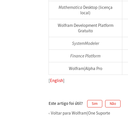
Mathematica
Desktop (licença
local)
Wolfram Development Platform
Gratuito
SystemModeler
Finance Platform
Wolfram|Alpha Pro
[
English
]
Este artigo foi útil?
Sim
Não
Voltar para Wolfram|One Suporte