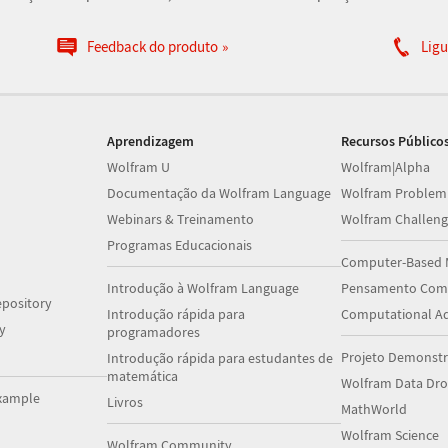
Feedback do produto
Ligu
Aprendizagem
Recursos Público
Wolfram U
Wolfram|Alpha
Documentação da Wolfram Language
Wolfram Problem
Webinars & Treinamento
Wolfram Challeng
Programas Educacionais
Computer-Based 
Introdução à Wolfram Language
Pensamento Comp
pository
Introdução rápida para
Computational A
y
programadores
Projeto Demonstr
Introdução rápida para estudantes de
matemática
Wolfram Data Dr
xample
Livros
MathWorld
Wolfram Science
Wolfram Community