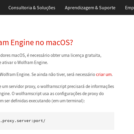
Consultoria & Soluções
Aprendizagem
& Suporte
Emp
ram Engine no macOS?
ores macOS, é necessário obter uma licença gratuita,
e ativar o Wolfram Engine.
Wolfram Engine. Se ainda não tiver, será necessário
criar um
.
de um servidor proxy, o wolframscript precisará de informações
gine. O wolframscript usa as configurações de proxy do
m ser definidas executando (em um terminal):