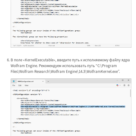
В поле «KernelExecutable», введите путь к исполняемому файлу ядра
Wolfram Engine. Рекомендуем использовать путь “C:\Program
Files\Wolfram Research\Wolfram Engine\14.3\WolframKernel.exe”.