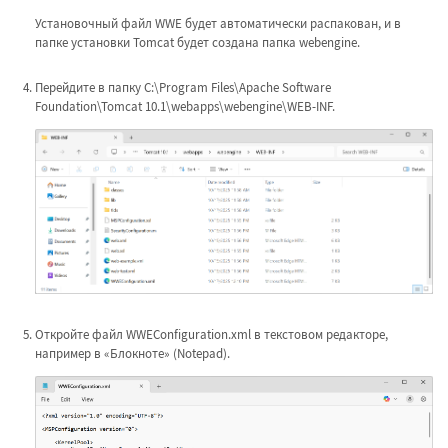
Установочный файл WWE будет автоматически распакован, и в
папке установки Tomcat будет создана папка webengine.
Перейдите в папку C:\Program Files\Apache Software
Foundation\Tomcat 10.1\webapps\webengine\WEB-INF.
Откройте файл WWEConfiguration.xml в текстовом редакторе,
например в «Блокноте» (Notepad).