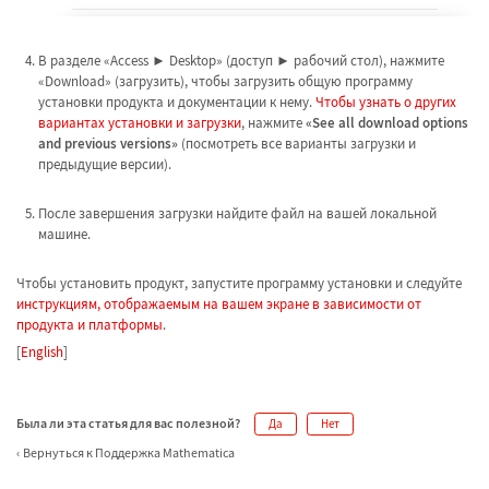
В разделе «Access ► Desktop» (доступ ► рабочий стол), нажмите
«Download» (загрузить), чтобы загрузить общую программу
установки продукта и документации к нему.
Чтобы узнать о других
вариантах установки и загрузки
, нажмите
«See all download options
and previous versions»
(посмотреть все варианты загрузки и
предыдущие версии).
После завершения загрузки найдите файл на вашей локальной
машине.
Чтобы установить продукт, запустите программу установки и следуйте
инструкциям, отображаемым на вашем экране в зависимости от
продукта и платформы
.
[
English
]
Была ли эта статья для вас полезной?
Да
Нет
Вернуться к Поддержка Mathematica